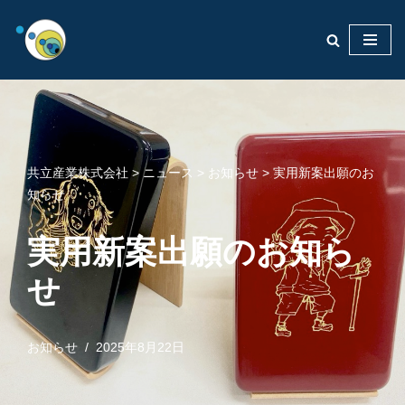
コ
ン
テ
ン
ツ
へ
共立産業株式会社
>
ニュース
>
お知らせ
>
実用新案出願のお
ス
知らせ
キ
ッ
実用新案出願のお知ら
プ
せ
お知らせ
2025年8月22日